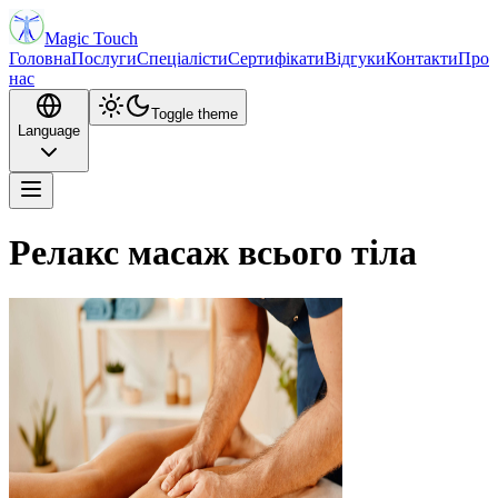
Magic Touch
Головна
Послуги
Спеціалісти
Сертифікати
Відгуки
Контакти
Про
нас
Toggle theme
Language
Релакс масаж всього тіла