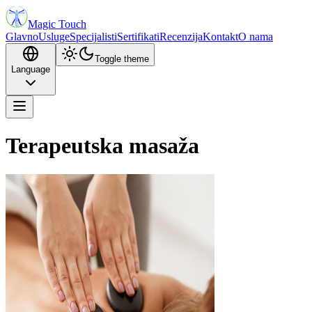
Magic Touch
Glavno
Usluge
Specijalisti
Sertifikati
Recenzija
Kontakt
O nama
Toggle theme
Language
Terapeutska masaža