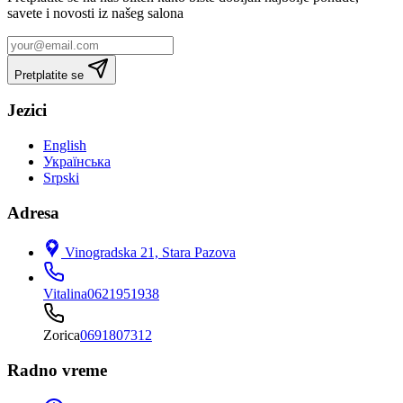
savete i novosti iz našeg salona
Pretplatite se
Jezici
English
Українська
Srpski
Adresa
Vinogradska 21, Stara Pazova
Vitalina
0621951938
Zorica
0691807312
Radno vreme