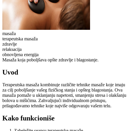
masaža
terapeutska masaža
zdravlje
relaksacija
obnovljena energija
Masaža koja poboljšava opšte zdravlje i blagostanje.
Uvod
Terapeutska masaža kombinuje različite tehnike masaže koje imaju
za cilj poboljšanje vašeg fizičkog stanja i opšteg blagostanja. Ova
masaža pomaže u uklanjanju napetosti, smanjenju stresa i olakšanju
bolova u mišićima. Zahvaljujući individualnom pristupu,
prilagođavamo tehnike koje najviše odgovaraju vašem telu.
Kako funkcioniše
Zabeležite seansu terapeutske masaže.