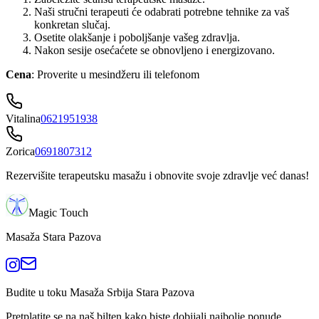
Naši stručni terapeuti će odabrati potrebne tehnike za vaš
konkretan slučaj.
Osetite olakšanje i poboljšanje vašeg zdravlja.
Nakon sesije osećaćete se obnovljeno i energizovano.
Cena
: Proverite u mesindžeru ili telefonom
Vitalina
0621951938
Zorica
0691807312
Rezervišite terapeutsku masažu i obnovite svoje zdravlje već danas!
Magic Touch
Masaža Stara Pazova
Budite u toku Masaža Srbija Stara Pazova
Pretplatite se na naš bilten kako biste dobijali najbolje ponude,